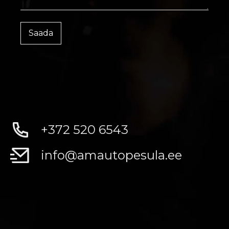
+372 520 6543
info@amautopesula.ee