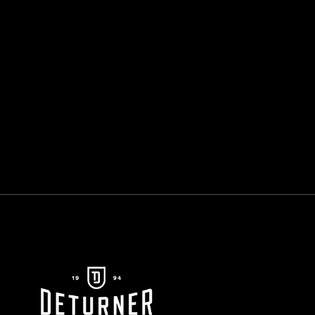
NAHAKAITSE
REHV
€ 7,00